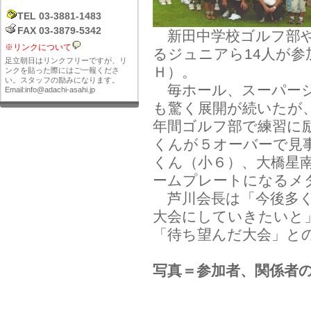
TEL 03-3881-1483
FAX 03-3879-5342
新田中学校ゴルフ部や
※リンクについて
るジュニアら14人が
足立朝日はリンクフリーですが、リ
Ｈ）。
ンクを貼った際にはご一報くださ
い。スタッフの励みになります。
毎ホール、スーパーシ
Email:info@adachi-asahi.jp
も驚く展開が続いたが
年間ゴルフ部で練習に
くんが５オーバーで見
くん（小６）、大橋星
ームプレートになるメ
芦川会長は「今後多く
大会にしていきたいと
「待ち望んだ大会」と
写真＝参加者、関係者