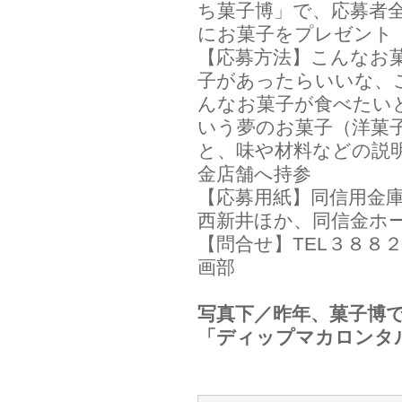
ち菓子博」で、応募者
にお菓子をプレゼント
【応募方法】こんなお
子があったらいいな、
んなお菓子が食べたい
いう夢のお菓子（洋菓
と、味や材料などの説
金店舗へ持参
【応募用紙】同信用金
西新井ほか、同信金ホ
【問合せ】TEL３８８
画部
写真下／昨年、菓子博
「ディップマカロンタ