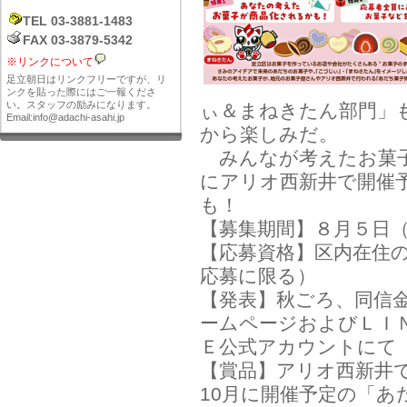
TEL 03-3881-1483
FAX 03-3879-5342
※リンクについて
足立朝日はリンクフリーですが、リ
ンクを貼った際にはご一報くださ
い。スタッフの励みになります。
ぃ＆まねきたん部門」
Email:info@adachi-asahi.jp
から楽しみだ。
みんなが考えたお菓子は
にアリオ西新井で開催
も！
【募集期間】８月５日
【応募資格】区内在住
応募に限る）
【発表】秋ごろ、同信
ームページおよびＬＩ
Ｅ公式アカウントにて
【賞品】アリオ西新井
10月に開催予定の「あ