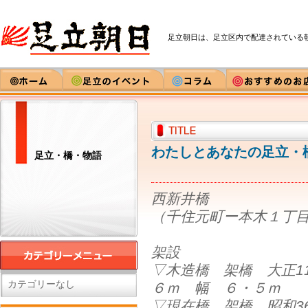
足立朝日は、足立区内で配達されている
わたしとあなたの足立・橋
足立・橋・物語
西新井橋
（千住元町ー本木１丁目
架設
▽木造橋 架橋 大正1
カテゴリーなし
６ｍ 幅 ６・５ｍ
▽現在橋 架橋 昭和3