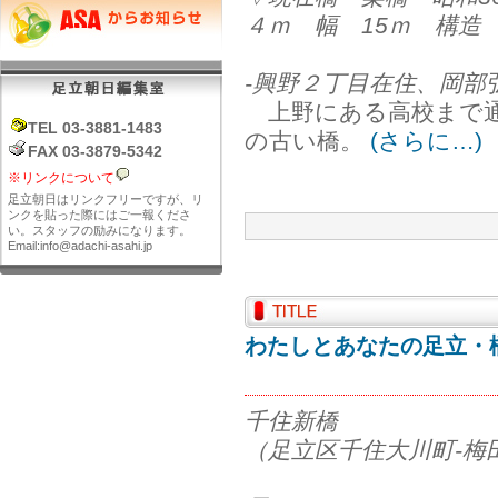
４ｍ 幅 15ｍ 構造
-興野２丁目在住、岡部
上野にある高校まで通
TEL 03-3881-1483
の古い橋。
(さらに…)
FAX 03-3879-5342
※リンクについて
足立朝日はリンクフリーですが、リ
ンクを貼った際にはご一報くださ
い。スタッフの励みになります。
Email:info@adachi-asahi.jp
わたしとあなたの足立・橋
千住新橋
（足立区千住大川町-梅