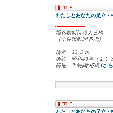
わたしとあなたの足立・橋
堀切横断跨線人道橋
（千住曙町34番地）
橋長 36.２ｍ
架設 昭和43年（１９
構造 単純鋼I桁橋
(さ
わたしとあなたの足立・橋