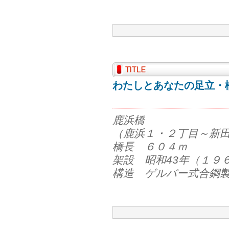
わたしとあなたの足立・橋
鹿浜橋
（鹿浜１・２丁目～新
橋長 ６０４ｍ
架設 昭和43年（１９
構造 ゲルバー式合鋼