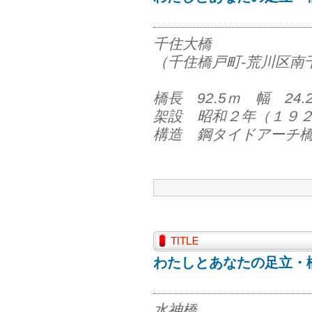
千住大橋
（千住橋戸町-荒川区南
橋長 92.5ｍ 幅 24.
架設 昭和２年（１９
構造 鋼タイドアーチ
わたしとあなたの足立・橋
水神橋