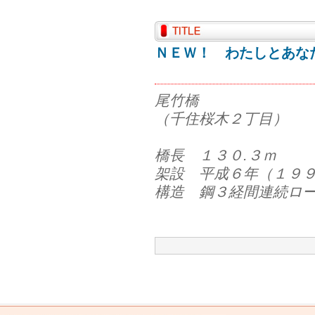
ＮＥＷ！ わたしとあなた
尾竹橋
（千住桜木２丁目）
橋長 １３０.３ｍ
架設 平成６年（１９
構造 鋼３経間連続ロ