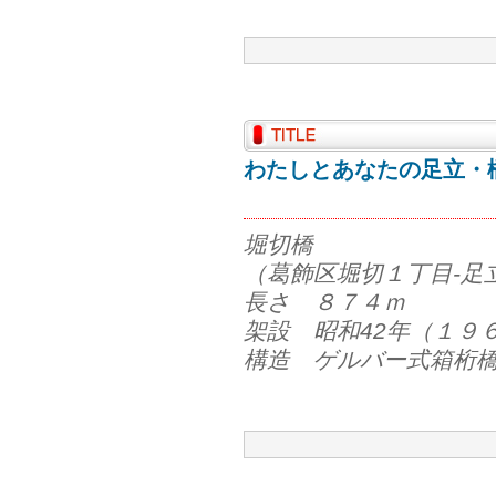
わたしとあなたの足立・橋
堀切橋
（葛飾区堀切１丁目-足
長さ ８７４ｍ
架設 昭和42年（１９
構造 ゲルバー式箱桁