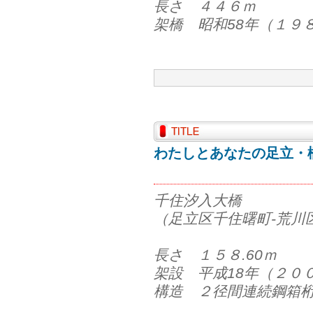
長さ ４４６ｍ
架橋 昭和58年（１９
わたしとあなたの足立・橋
千住汐入大橋
（足立区千住曙町-荒川
長さ １５８.60ｍ
架設 平成18年（２０
構造 ２径間連続鋼箱